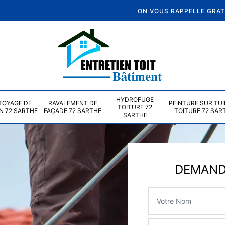
ON VOUS RAPPELLE GRA
HYDROFUGE
TOYAGE DE
RAVALEMENT DE
PEINTURE SUR TUI
TOITURE 72
N 72 SARTHE
FAÇADE 72 SARTHE
TOITURE 72 SAR
SARTHE
DEMANDE