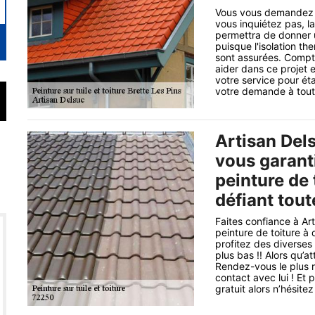
Vous vous demandez pe
vous inquiétez pas, la
permettra de donner u
puisque l'isolation t
sont assurées. Compt
aider dans ce projet 
votre service pour ét
votre demande à tou
Artisan Dels
vous garanti
peinture de 
défiant tou
Faites confiance à Art
peinture de toiture à
profitez des diverses
plus bas !! Alors qu’
Rendez-vous le plus r
contact avec lui ! Et
gratuit alors n’hésit