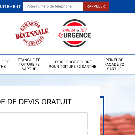
TUITEMENT
ETANCHÉITÉ
PEINTURE
LE ET
HYDROFUGE COLORÉ
TOITURE 72
FAÇADE 72
THE
POUR TOITURE 72 SARTHE
SARTHE
SARTHE
 DE DEVIS GRATUIT