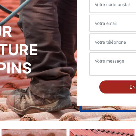
UR
ITURE
PINS