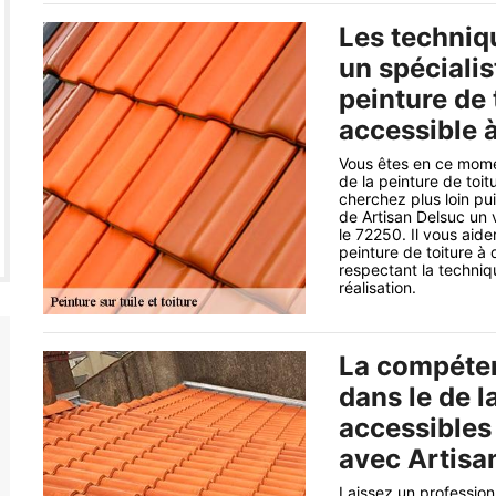
Les techniq
un spécialis
peinture de 
accessible à
Vous êtes en ce mome
de la peinture de toi
cherchez plus loin pu
de Artisan Delsuc un 
le 72250. Il vous aide
peinture de toiture à
respectant la techniq
réalisation.
La compéten
dans le de l
accessibles
avec Artisan
Laissez un professio