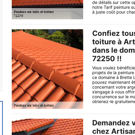
de détails sur cette o
notre Tarif peinture s
à juste coût pour chaq
Confiez tous
toiture à Ar
dans le doma
72250 !!
Vous voulez bénéficie
projets de la peinture
ce domaine à Brette L
pouvez maintenant êtr
concernant votre argen
s’engage à vous offrir
concurrence sur le ma
obtenez-le gratuitemen
Demandez vo
chez Artisa