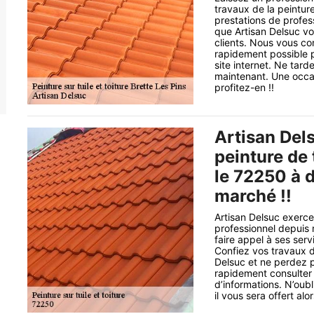
travaux de la peintur
prestations de profes
que Artisan Delsuc vo
clients. Nous vous co
rapidement possible p
site internet. Ne tar
maintenant. Une occas
profitez-en !!
Artisan Dels
peinture de 
le 72250 à d
marché !!
Artisan Delsuc exerce
professionnel depuis
faire appel à ses ser
Confiez vos travaux de
Delsuc et ne perdez p
rapidement consulter l
d’informations. N’ou
il vous sera offert alor