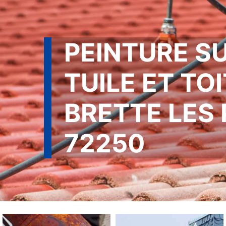
PEINTURE S
TUILE ET TO
BRETTE LES 
72250