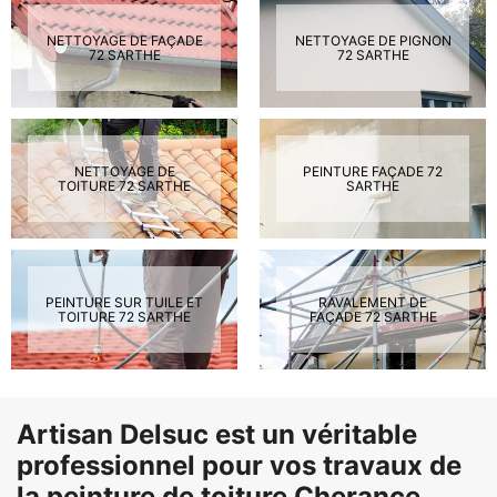
NETTOYAGE DE FAÇADE
NETTOYAGE DE PIGNON
72 SARTHE
72 SARTHE
NETTOYAGE DE
PEINTURE FAÇADE 72
TOITURE 72 SARTHE
SARTHE
PEINTURE SUR TUILE ET
RAVALEMENT DE
TOITURE 72 SARTHE
FAÇADE 72 SARTHE
Artisan Delsuc est un véritable
professionnel pour vos travaux de
la peinture de toiture Cherance