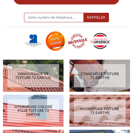
ON VOUS RAPPELLE GRATUITEMENT
DEMOUSSAGE DE
ETANCHÉITÉ TOITURE
TOITURE 72 SARTHE
72 SARTHE
HYDROFUGE COLORÉ
HYDROFUGE TOITURE
POUR TOITURE 72
72 SARTHE
SARTHE