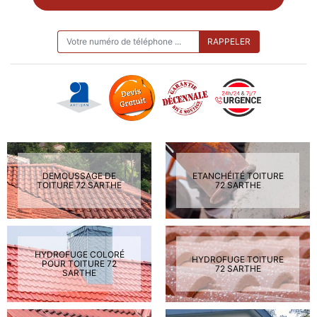
ON VOUS RAPPELLE GRATUITEMENT
DEMOUSSAGE DE
ETANCHÉITÉ TOITURE
TOITURE 72 SARTHE
72 SARTHE
HYDROFUGE COLORÉ
HYDROFUGE TOITURE
POUR TOITURE 72
72 SARTHE
SARTHE