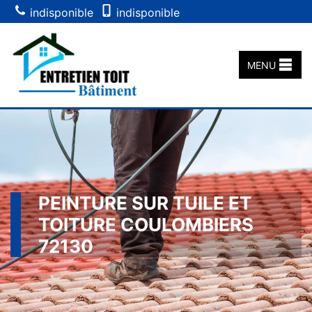
indisponible
indisponible
MENU
PEINTURE SUR TUILE ET
TOITURE COULOMBIERS
72130