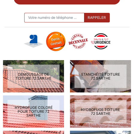
ON VOUS RAPPELLE GRATUITEMENT
DEMOUSSAGE DE
ETANCHÉITÉ TOITURE
TOITURE 72 SARTHE
72 SARTHE
HYDROFUGE COLORÉ
HYDROFUGE TOITURE
POUR TOITURE 72
72 SARTHE
SARTHE