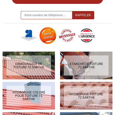
ON VOUS RAPPELLE GRATUITEMENT
DEMOUSSAGE DE
ETANCHÉITÉ TOITURE
TOITURE 72 SARTHE
72 SARTHE
HYDROFUGE COLORÉ
HYDROFUGE TOITURE
POUR TOITURE 72
72 SARTHE
SARTHE