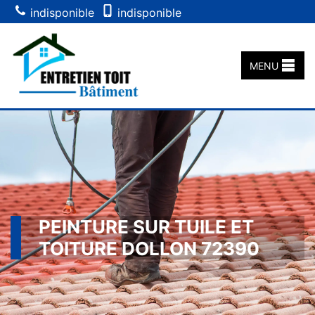
indisponible
indisponible
MENU
PEINTURE SUR TUILE ET
TOITURE DOLLON 72390