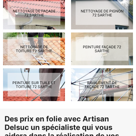
NETTOYAGE DE FAÇADE
NETTOYAGE DE PIGNON
72 SARTHE
72 SARTHE
NETTOYAGE DE
PEINTURE FAÇADE 72
TOITURE 72 SARTHE
SARTHE
PEINTURE SUR TUILE ET
RAVALEMENT DE
TOITURE 72 SARTHE
FAÇADE 72 SARTHE
Des prix en folie avec Artisan
Delsuc un spécialiste qui vous
aidera dans la réalisation de vos