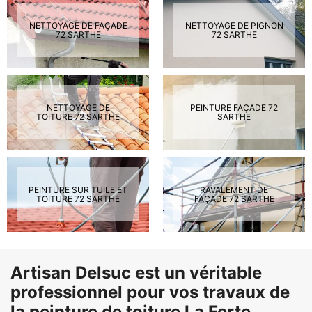
NETTOYAGE DE FAÇADE
NETTOYAGE DE PIGNON
72 SARTHE
72 SARTHE
NETTOYAGE DE
PEINTURE FAÇADE 72
TOITURE 72 SARTHE
SARTHE
PEINTURE SUR TUILE ET
RAVALEMENT DE
TOITURE 72 SARTHE
FAÇADE 72 SARTHE
Artisan Delsuc est un véritable
professionnel pour vos travaux de
la peinture de toiture La Ferte