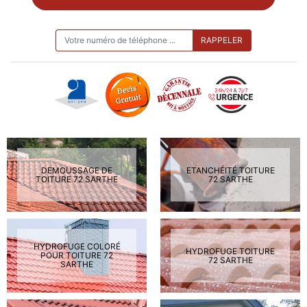
ON VOUS RAPPELLE GRATUITEMENT
DEMOUSSAGE DE
ETANCHÉITÉ TOITURE
TOITURE 72 SARTHE
72 SARTHE
HYDROFUGE COLORÉ
HYDROFUGE TOITURE
POUR TOITURE 72
72 SARTHE
SARTHE