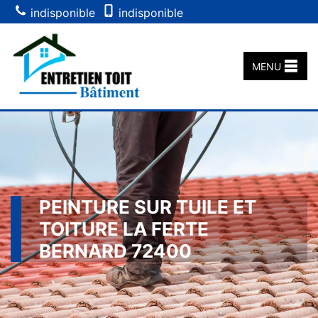
indisponible
indisponible
MENU
PEINTURE SUR TUILE ET
TOITURE LA FERTE
BERNARD 72400