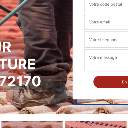
UR
ITURE
 72170