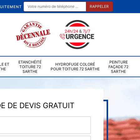
TUITEMENT
ETANCHÉITÉ
PEINTURE
LE ET
HYDROFUGE COLORÉ
TOITURE 72
FAÇADE 72
THE
POUR TOITURE 72 SARTHE
SARTHE
SARTHE
 DE DEVIS GRATUIT