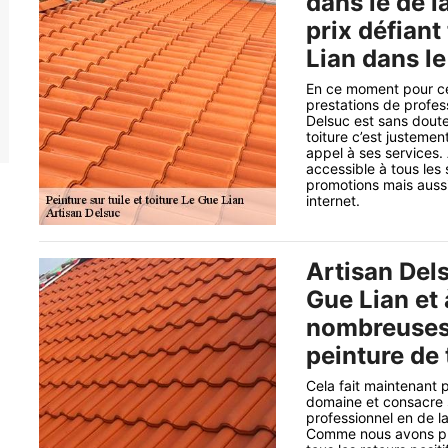
dans le de l
prix défian
Lian dans l
En ce moment pour ce
prestations de profes
Delsuc est sans doute
toiture c’est justeme
appel à ses services.
accessible à tous les 
promotions mais aussi
internet.
Artisan Dels
Gue Lian et 
nombreuses 
peinture de 
Cela fait maintenant 
domaine et consacre s
professionnel en de l
Comme nous avons pu 