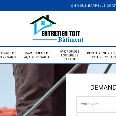
ON VOUS RAPPELLE GRA
HYDROFUGE
TOYAGE DE
RAVALEMENT DE
PEINTURE SUR TUI
TOITURE 72
N 72 SARTHE
FAÇADE 72 SARTHE
TOITURE 72 SAR
SARTHE
DEMANDE