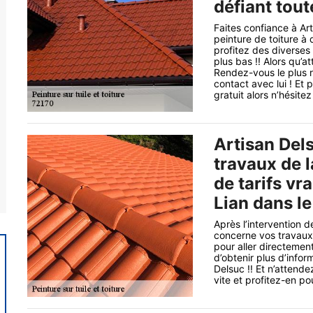
défiant tou
Faites confiance à Art
peinture de toiture à
profitez des diverses
plus bas !! Alors qu’
Rendez-vous le plus r
contact avec lui ! Et
gratuit alors n’hésit
Artisan Del
travaux de l
de tarifs v
Lian dans le
Après l’intervention d
concerne vos travaux 
pour aller directement
d’obtenir plus d’infor
Delsuc !! Et n’attend
vite et profitez-en p