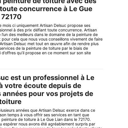
a peinture de toiture avec des
t toute concurrence à Le Gue
e 72170
 mois ci uniquement Artisan Delsuc propose ses
sionnel à des prix défiant toute concurrence. Artisan
 l’un des meilleurs dans le domaine de la peinture de
nt pour cela que nous vous conseillons vivement de faire
 Artisan Delsuc met tout en œuvre afin de rendre plus
services de la peinture de toiture par le biais de
 d’offres qu’il propose en ce moment sur son site
uc est un professionnel à Le
à votre écoute depuis de
années pour vos projets de
toiture
plusieurs années que Artisan Delsuc exerce dans ce
on temps à vous offrir ses services en tant que
a peinture de toiture à Le Gue Lian dans le 72170.
espérer nous avons été agréablement surpris par