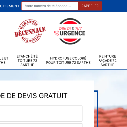
TUITEMENT
ETANCHÉITÉ
PEINTURE
LE ET
HYDROFUGE COLORÉ
TOITURE 72
FAÇADE 72
THE
POUR TOITURE 72 SARTHE
SARTHE
SARTHE
 DE DEVIS GRATUIT