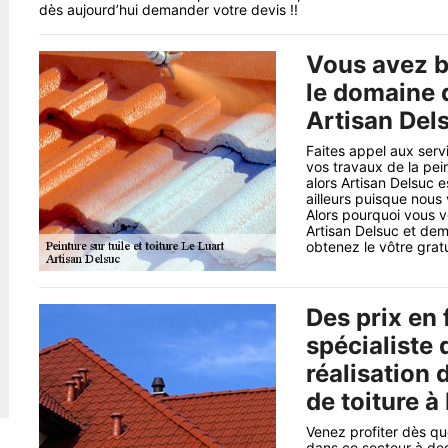
dès aujourd’hui demander votre devis !!
Vous avez b
le domaine d
Artisan Del
Faites appel aux serv
vos travaux de la pein
alors Artisan Delsuc e
ailleurs puisque nous
Alors pourquoi vous v
Artisan Delsuc et de
obtenez le vôtre gratu
Des prix en 
spécialiste 
réalisation 
de toiture à
Venez profiter dès que
dans ce secteur à des 