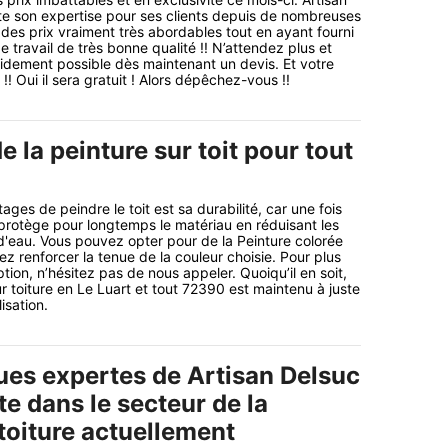
te son expertise pour ses clients depuis de nombreuses
des prix vraiment très abordables tout en ayant fourni
 travail de très bonne qualité !! N’attendez plus et
idement possible dès maintenant un devis. Et votre
!! Oui il sera gratuit ! Alors dépêchez-vous !!
de la peinture sur toit pour tout
es de peindre le toit est sa durabilité, car une fois
 protège pour longtemps le matériau en réduisant les
s d'eau. Vous pouvez opter pour de la Peinture colorée
lez renforcer la tenue de la couleur choisie. Pour plus
ption, n’hésitez pas de nous appeler. Quoiqu’il en soit,
ur toiture en Le Luart et tout 72390 est maintenu à juste
isation.
ues expertes de Artisan Delsuc
te dans le secteur de la
toiture actuellement