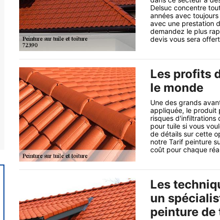
Delsuc concentre tou
années avec toujours 
avec une prestation de
demandez le plus rap
devis vous sera offert 
Les profits 
le monde
Une des grands avantag
appliquée, le produit
risques d'infiltration
pour tuile si vous vou
de détails sur cette o
notre Tarif peinture s
coût pour chaque réal
Les techniq
un spécialis
peinture de 