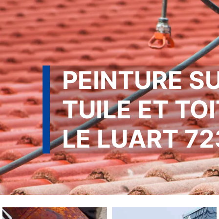
PEINTURE S
TUILE ET TO
LE LUART 7