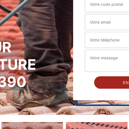
UR
ITURE
2390