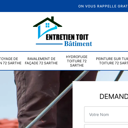
ON VOUS RAPPELLE GRA
HYDROFUGE
TOYAGE DE
RAVALEMENT DE
PEINTURE SUR TUI
TOITURE 72
N 72 SARTHE
FAÇADE 72 SARTHE
TOITURE 72 SAR
SARTHE
DEMANDE