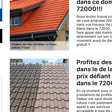
dans ce dom
72000!!!
Nous avons trouvé pou
de vous proposer Arti
dans vos travaux de la
Mans dans le 72000. A
faire appel dès maint
directement sur son t
vivement aussi de de
gratuit !!
Profitez des
dans le de l
prix défian
dans le 72
En ce moment pour ce
prestations de profes
Delsuc est sans doute
toiture c’est justeme
appel à ses services.
accessible à tous les 