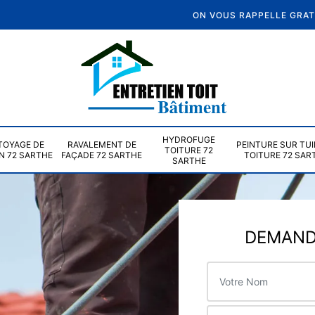
ON VOUS RAPPELLE GRA
HYDROFUGE
TOYAGE DE
RAVALEMENT DE
PEINTURE SUR TUI
TOITURE 72
N 72 SARTHE
FAÇADE 72 SARTHE
TOITURE 72 SAR
SARTHE
DEMANDE