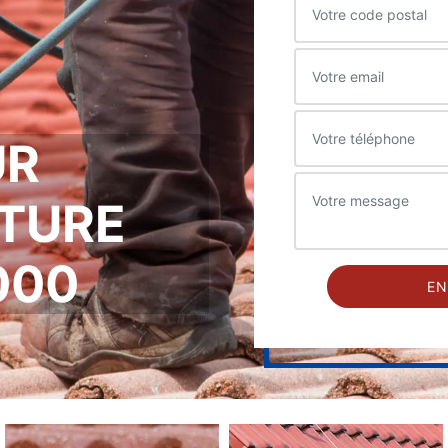
UR
ITURE
000