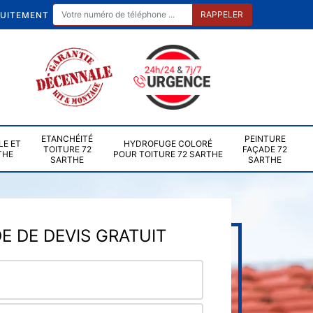
TUITEMENT
ETANCHÉITÉ
PEINTURE
LE ET
HYDROFUGE COLORÉ
TOITURE 72
FAÇADE 72
THE
POUR TOITURE 72 SARTHE
SARTHE
SARTHE
 DE DEVIS GRATUIT