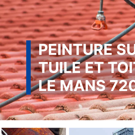
PEINTURE S
TUILE ET TO
LE MANS 72