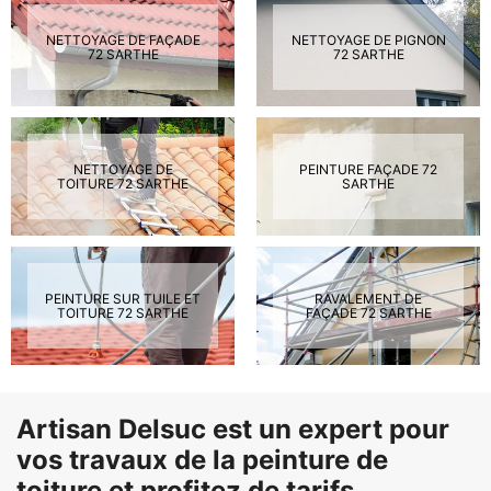
NETTOYAGE DE FAÇADE
NETTOYAGE DE PIGNON
72 SARTHE
72 SARTHE
NETTOYAGE DE
PEINTURE FAÇADE 72
TOITURE 72 SARTHE
SARTHE
PEINTURE SUR TUILE ET
RAVALEMENT DE
TOITURE 72 SARTHE
FAÇADE 72 SARTHE
Artisan Delsuc est un expert pour
vos travaux de la peinture de
toiture et profitez de tarifs