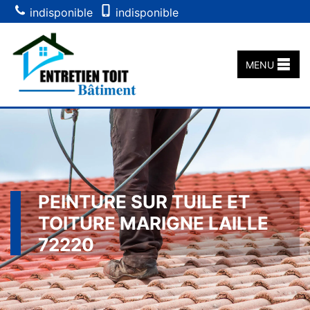
indisponible
indisponible
MENU
PEINTURE SUR TUILE ET
TOITURE MARIGNE LAILLE
72220