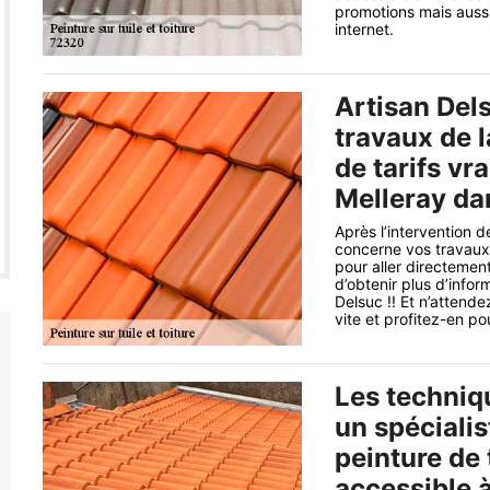
promotions mais aussi
internet.
Artisan Del
travaux de l
de tarifs vr
Melleray da
Après l’intervention d
concerne vos travaux 
pour aller directement
d’obtenir plus d’infor
Delsuc !! Et n’attend
vite et profitez-en p
Les techniq
un spécialis
peinture de 
accessible à