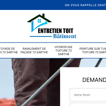
ON VOUS RAPPELLE GRA
HYDROFUGE
TOYAGE DE
RAVALEMENT DE
PEINTURE SUR TUI
TOITURE 72
N 72 SARTHE
FAÇADE 72 SARTHE
TOITURE 72 SAR
SARTHE
DEMANDE