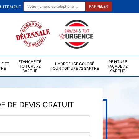
TUITEMENT
ETANCHÉITÉ
PEINTURE
LE ET
HYDROFUGE COLORÉ
TOITURE 72
FAÇADE 72
THE
POUR TOITURE 72 SARTHE
SARTHE
SARTHE
 DE DEVIS GRATUIT