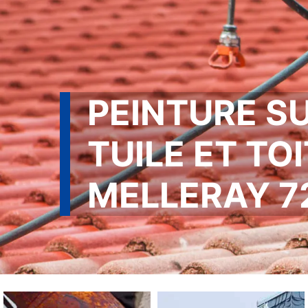
PEINTURE S
TUILE ET TO
MELLERAY 7