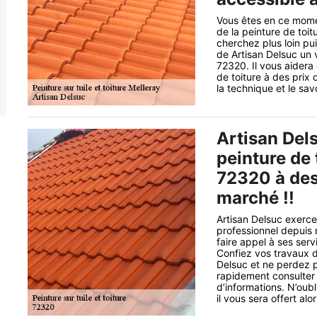
Vous êtes en ce mome
de la peinture de toi
cherchez plus loin pu
de Artisan Delsuc un 
72320. Il vous aidera 
de toiture à des prix
la technique et le sav
Artisan Dels
peinture de 
72320 à des 
marché !!
Artisan Delsuc exerce
professionnel depuis
faire appel à ses ser
Confiez vos travaux de
Delsuc et ne perdez p
rapidement consulter l
d’informations. N’ou
il vous sera offert alor