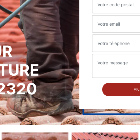
UR
ITURE
2320