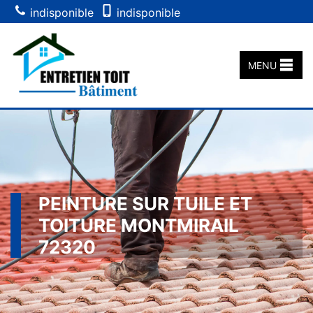
indisponible
indisponible
MENU
PEINTURE SUR TUILE ET
TOITURE MONTMIRAIL
72320