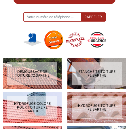
ON VOUS RAPPELLE GRATUITEMENT
DEMOUSSAGE DE
ETANCHÉITÉ TOITURE
TOITURE 72 SARTHE
72 SARTHE
HYDROFUGE COLORÉ
HYDROFUGE TOITURE
POUR TOITURE 72
72 SARTHE
SARTHE