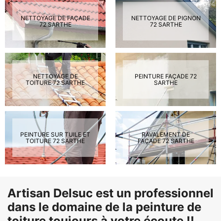
NETTOYAGE DE FAÇADE
NETTOYAGE DE PIGNON
72 SARTHE
72 SARTHE
NETTOYAGE DE
PEINTURE FAÇADE 72
TOITURE 72 SARTHE
SARTHE
PEINTURE SUR TUILE ET
RAVALEMENT DE
TOITURE 72 SARTHE
FAÇADE 72 SARTHE
Artisan Delsuc est un professionnel
dans le domaine de la peinture de
toiture toujours à votre écoute !!