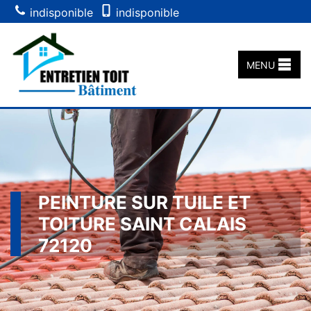
indisponible
indisponible
MENU
PEINTURE SUR TUILE ET
TOITURE SAINT CALAIS
72120