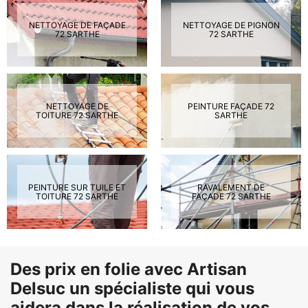
NETTOYAGE DE FAÇADE
NETTOYAGE DE PIGNON
72 SARTHE
72 SARTHE
NETTOYAGE DE
PEINTURE FAÇADE 72
TOITURE 72 SARTHE
SARTHE
PEINTURE SUR TUILE ET
RAVALEMENT DE
TOITURE 72 SARTHE
FAÇADE 72 SARTHE
Des prix en folie avec Artisan
Delsuc un spécialiste qui vous
aidera dans la réalisation de vos