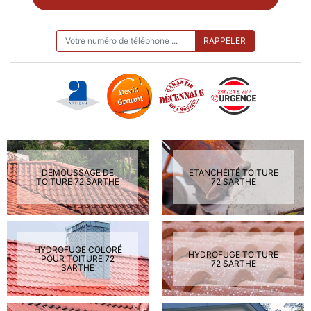
ON VOUS RAPPELLE GRATUITEMENT
DEMOUSSAGE DE
ETANCHÉITÉ TOITURE
TOITURE 72 SARTHE
72 SARTHE
HYDROFUGE COLORÉ
HYDROFUGE TOITURE
POUR TOITURE 72
72 SARTHE
SARTHE