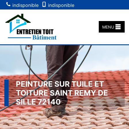
indisponible
indisponible
MENU
PEINTURE SUR TUILE ET
TOITURE SAINT REMY DE
SILLE 72140