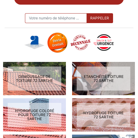
ON VOUS RAPPELLE GRATUITEMENT
DEMOUSSAGE DE
ETANCHÉITÉ TOITURE
TOITURE 72 SARTHE
72 SARTHE
HYDROFUGE COLORÉ
HYDROFUGE TOITURE
POUR TOITURE 72
72 SARTHE
SARTHE