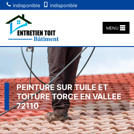
indisponible
indisponible
MENU
PEINTURE SUR TUILE ET
TOITURE TORCE EN VALLEE
72110