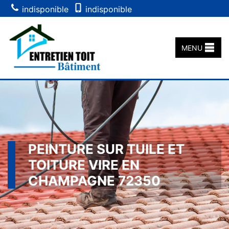
indisponible
indisponible
MENU
PEINTURE SUR TUILE ET
TOITURE VIRE EN
CHAMPAGNE 72350