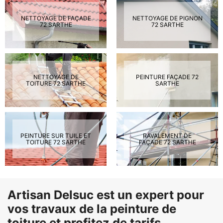
NETTOYAGE DE FAÇADE
NETTOYAGE DE PIGNON
72 SARTHE
72 SARTHE
NETTOYAGE DE
PEINTURE FAÇADE 72
TOITURE 72 SARTHE
SARTHE
PEINTURE SUR TUILE ET
RAVALEMENT DE
TOITURE 72 SARTHE
FAÇADE 72 SARTHE
Artisan Delsuc est un expert pour
vos travaux de la peinture de
toiture et profitez de tarifs