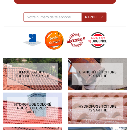
ON VOUS RAPPELLE GRATUITEMENT
DEMOUSSAGE DE
ETANCHÉITÉ TOITURE
TOITURE 72 SARTHE
72 SARTHE
HYDROFUGE COLORÉ
HYDROFUGE TOITURE
POUR TOITURE 72
72 SARTHE
SARTHE