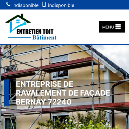
indisponible
indisponible
MENU
ENTREPRISE DE
RAVALEMENT DE FAÇADE
BERNAY 72240