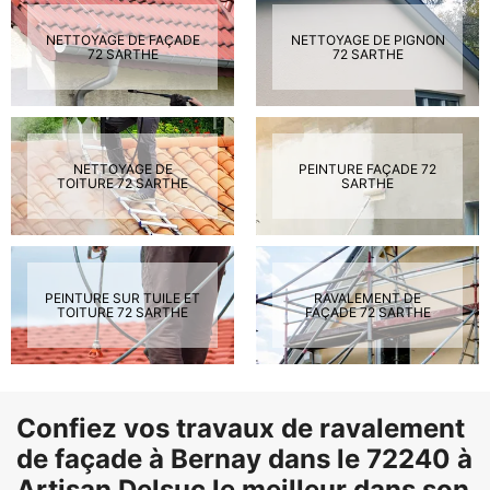
NETTOYAGE DE FAÇADE
NETTOYAGE DE PIGNON
72 SARTHE
72 SARTHE
NETTOYAGE DE
PEINTURE FAÇADE 72
TOITURE 72 SARTHE
SARTHE
PEINTURE SUR TUILE ET
RAVALEMENT DE
TOITURE 72 SARTHE
FAÇADE 72 SARTHE
Confiez vos travaux de ravalement
de façade à Bernay dans le 72240 à
Artisan Delsuc le meilleur dans son