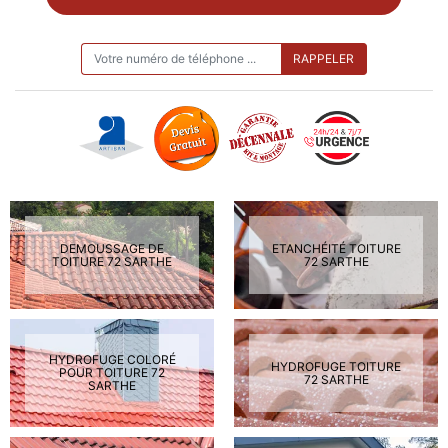
ON VOUS RAPPELLE GRATUITEMENT
DEMOUSSAGE DE
ETANCHÉITÉ TOITURE
TOITURE 72 SARTHE
72 SARTHE
HYDROFUGE COLORÉ
HYDROFUGE TOITURE
POUR TOITURE 72
72 SARTHE
SARTHE