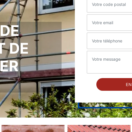
 DE
T DE
ER