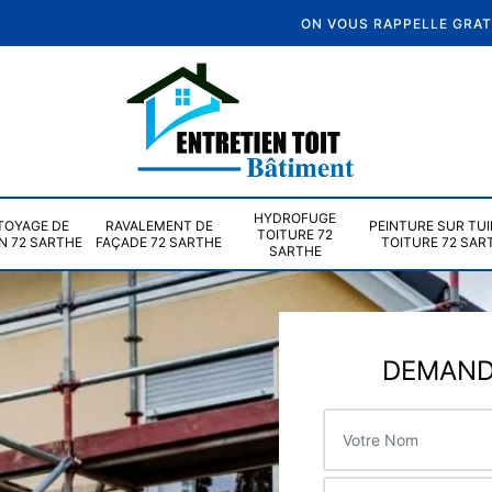
ON VOUS RAPPELLE GRA
HYDROFUGE
TOYAGE DE
RAVALEMENT DE
PEINTURE SUR TUI
TOITURE 72
N 72 SARTHE
FAÇADE 72 SARTHE
TOITURE 72 SAR
SARTHE
DEMANDE