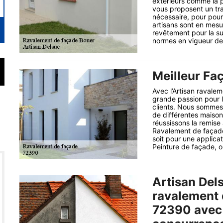
extérieurs comme la po
vous proposent un tra
nécessaire, pour pour
artisans sont en mesu
revêtement pour la su
normes en vigueur de l
Meilleur Faç
Avec l’Artisan ravale
grande passion pour l'
clients. Nous sommes 
de différentes maiso
réussissons la remise
Ravalement de façade
soit pour une applica
Peinture de façade, on
Artisan Del
ravalement 
72390 avec 