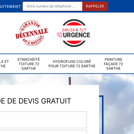
TUITEMENT
ETANCHÉITÉ
PEINTURE
LE ET
HYDROFUGE COLORÉ
TOITURE 72
FAÇADE 72
THE
POUR TOITURE 72 SARTHE
SARTHE
SARTHE
 DE DEVIS GRATUIT