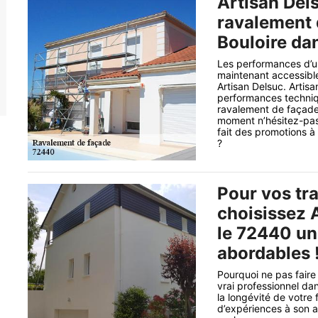
Artisan Del
ravalement 
Bouloire dan
Les performances d’u
maintenant accessible
Artisan Delsuc. Artis
performances techniqu
ravalement de façade 
moment n’hésitez-pas
fait des promotions à
?
Pour vos tr
choisissez 
le 72440 une
abordables !
Pourquoi ne pas faire
vrai professionnel da
la longévité de votr
d’expériences à son ac