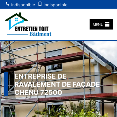
indisponible
indisponible
MENU
ENTREPRISE DE
RAVALEMENT DE FAÇADE
CHENU 72500