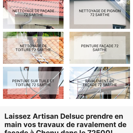
NETTOYAGE DE FAÇADE
NETTOYAGE DE PIGNON
72 SARTHE
72 SARTHE
NETTOYAGE DE
PEINTURE FAÇADE 72
TOITURE 72 SARTHE
SARTHE
PEINTURE SUR TUILE ET
RAVALEMENT DE
TOITURE 72 SARTHE
FAÇADE 72 SARTHE
Laissez Artisan Delsuc prendre en
main vos travaux de ravalement de
façade à Chenu dans le 72500!