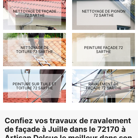
NETTOYAGE DE FAÇADE
NETTOYAGE DE PIGNON
72 SARTHE
72 SARTHE
NETTOYAGE DE
PEINTURE FAÇADE 72
TOITURE 72 SARTHE
SARTHE
PEINTURE SUR TUILE ET
RAVALEMENT DE
TOITURE 72 SARTHE
FAÇADE 72 SARTHE
Confiez vos travaux de ravalement
de façade à Juille dans le 72170 à
Artisan Delsuc le meilleur dans son