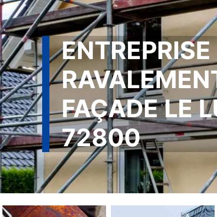
ENTREPRISE
RAVALEMEN
FAÇADE LE 
72800