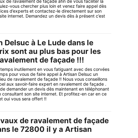
ux de ravalement de façade afin de vous faciliter la
oulez-vous chercher plus loin et venez faire appel dès
ices d’experts et contactez-le directement sur son
site internet. Demandez un devis dès à présent c’est
n Delsuc à Le Lude dans le
ix sont au plus bas pour les
avalement de façade !!!
 temps inutilement en vous fatiguant avec des corvées
emps pour vous de faire appel à Artisan Delsuc un
ilieu de ravalement de façade !! Nous vous conseillons
pel aux savoir-faire expert en ravalement de façade .
s de demander un devis dès maintenant en téléphonant
 consultant son site internet. Et profitez-en car en ce
t oui vous sera offert !!
avaux de ravalement de façade
ns le 72800 il y a Artisan