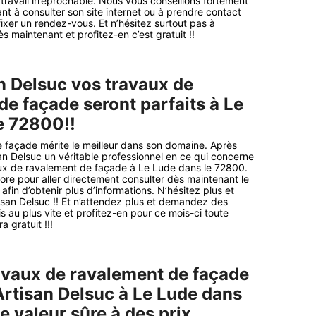
 travail irréprochable. Nous vous conseillons fortement
nt à consulter son site internet ou à prendre contact
fixer un rendez-vous. Et n’hésitez surtout pas à
 maintenant et profitez-en c’est gratuit !!
n Delsuc vos travaux de
de façade seront parfaits à Le
e 72800!!
 façade mérite le meilleur dans son domaine. Après
san Delsuc un véritable professionnel en ce qui concerne
ux de ravalement de façade à Le Lude dans le 72800.
ore pour aller directement consulter dès maintenant le
 afin d’obtenir plus d’informations. N’hésitez plus et
tisan Delsuc !! Et n’attendez plus et demandez des
s au plus vite et profitez-en pour ce mois-ci toute
 gratuit !!!
avaux de ravalement de façade
Artisan Delsuc à Le Lude dans
 valeur sûre à des prix