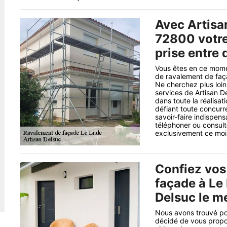
Avec Artisa
72800 votre
prise entre
Vous êtes en ce mome
de ravalement de faç
Ne cherchez plus loi
services de Artisan De
dans toute la réalisa
défiant toute concurr
savoir-faire indispens
téléphoner ou consult
exclusivement ce mois-
Confiez vos
façade à Le
Delsuc le m
Nous avons trouvé po
décidé de vous propos