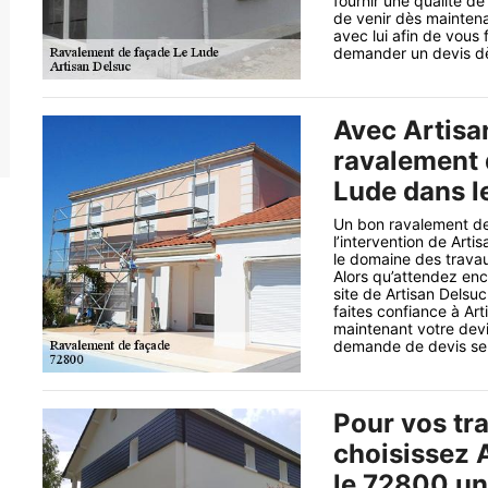
fournir une qualité de
de venir dès maintena
avec lui afin de vous 
demander un devis dès
Avec Artisa
ravalement 
Lude dans l
Un bon ravalement de
l’intervention de Arti
le domaine des trava
Alors qu’attendez enc
site de Artisan Delsuc
faites confiance à Ar
maintenant votre devi
demande de devis sera
Pour vos tr
choisissez 
le 72800 une