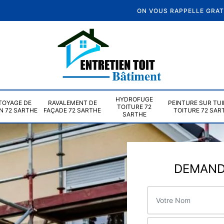
ON VOUS RAPPELLE GRA
HYDROFUGE
TOYAGE DE
RAVALEMENT DE
PEINTURE SUR TUI
TOITURE 72
N 72 SARTHE
FAÇADE 72 SARTHE
TOITURE 72 SAR
SARTHE
DEMANDE