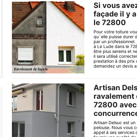
Si vous ave
façade il y 
le 72800
Pour votre toiture vo
qu`elle puisse durer 
par un professionnel.
à Le Lude dans le 728
être plus sereins et n
il sera utilisé correct
prestation à des prix
demandez un devis au 
Artisan Del
ravalement 
72800 avec 
concurrence
Artisan Delsuc est un
pelouse. Nous vous co
appel à ses services 