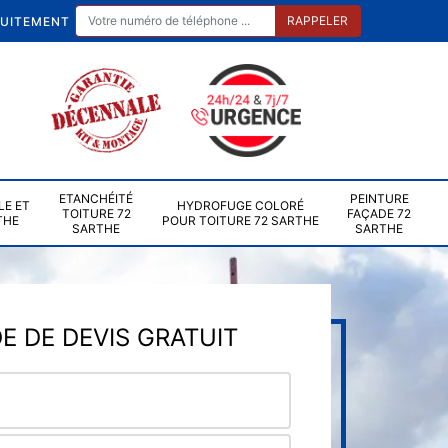
TUITEMENT
ETANCHÉITÉ
PEINTURE
LE ET
HYDROFUGE COLORÉ
TOITURE 72
FAÇADE 72
THE
POUR TOITURE 72 SARTHE
SARTHE
SARTHE
 DE DEVIS GRATUIT