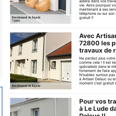
aidera dans vos trava
vie. Alors pourquoi v
maintenant à ses serv
téléphone ou sur son 
gratuit !!
Avec Artisa
72800 les pr
travaux de r
Ne perdez plus votre
comme cela ! Il est t
spécialiste dans le m
fortement de faire ap
N’oubliez surtout pa
à Artisan Delsuc ou en
moment c’est gratuit e
Pour vos tr
à Le Lude da
Delsuc !!