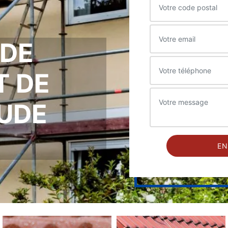
 DE
T DE
LUDE