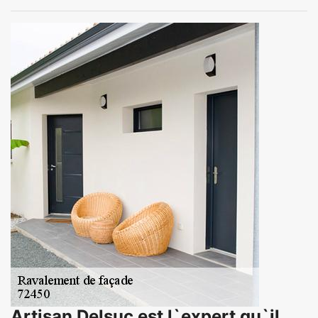
Artisan Delsuc est l`expert qu`il