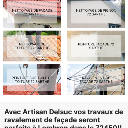
NETTOYAGE DE FAÇADE
NETTOYAGE DE PIGNON
72 SARTHE
72 SARTHE
NETTOYAGE DE
PEINTURE FAÇADE 72
TOITURE 72 SARTHE
SARTHE
PEINTURE SUR TUILE ET
RAVALEMENT DE
TOITURE 72 SARTHE
FAÇADE 72 SARTHE
Avec Artisan Delsuc vos travaux de
ravalement de façade seront
parfaits à Lombron dans le 72450!!