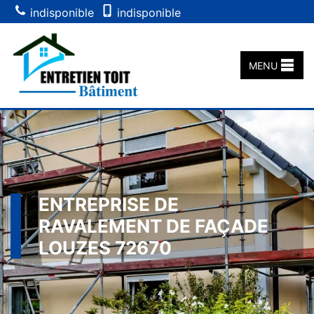
indisponible
indisponible
MENU
ENTREPRISE DE
RAVALEMENT DE FAÇADE
LOUZES 72670