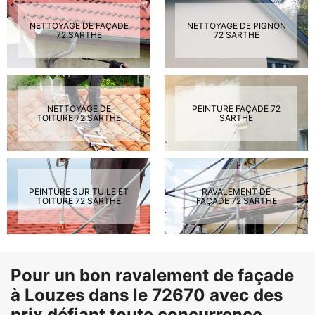
NETTOYAGE DE FAÇADE
NETTOYAGE DE PIGNON
72 SARTHE
72 SARTHE
NETTOYAGE DE
PEINTURE FAÇADE 72
TOITURE 72 SARTHE
SARTHE
PEINTURE SUR TUILE ET
RAVALEMENT DE
TOITURE 72 SARTHE
FAÇADE 72 SARTHE
Pour un bon ravalement de façade
à Louzes dans le 72670 avec des
prix défiant toute concurrence