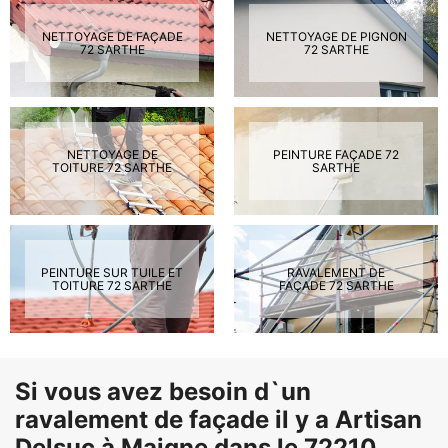
NETTOYAGE DE FAÇADE
NETTOYAGE DE PIGNON
72 SARTHE
72 SARTHE
NETTOYAGE DE
PEINTURE FAÇADE 72
TOITURE 72 SARTHE
SARTHE
PEINTURE SUR TUILE ET
RAVALEMENT DE
TOITURE 72 SARTHE
FAÇADE 72 SARTHE
Si vous avez besoin d`un
ravalement de façade il y a Artisan
Delsuc à Maigne dans le 72210