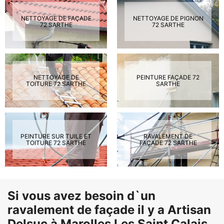
NETTOYAGE DE FAÇADE
NETTOYAGE DE PIGNON
72 SARTHE
72 SARTHE
NETTOYAGE DE
PEINTURE FAÇADE 72
TOITURE 72 SARTHE
SARTHE
PEINTURE SUR TUILE ET
RAVALEMENT DE
TOITURE 72 SARTHE
FAÇADE 72 SARTHE
Si vous avez besoin d`un
ravalement de façade il y a Artisan
Delsuc à Marolles Les Saint Calais