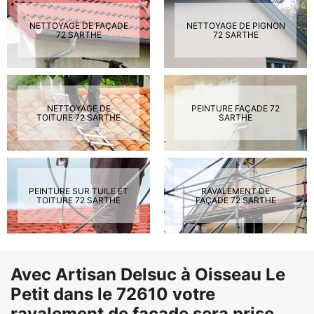
NETTOYAGE DE FAÇADE
NETTOYAGE DE PIGNON
72 SARTHE
72 SARTHE
NETTOYAGE DE
PEINTURE FAÇADE 72
TOITURE 72 SARTHE
SARTHE
PEINTURE SUR TUILE ET
RAVALEMENT DE
TOITURE 72 SARTHE
FAÇADE 72 SARTHE
Avec Artisan Delsuc à Oisseau Le
Petit dans le 72610 votre
ravalement de façade sera prise