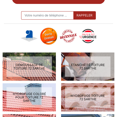
ON VOUS RAPPELLE GRATUITEMENT
DEMOUSSAGE DE
ETANCHÉITÉ TOITURE
TOITURE 72 SARTHE
72 SARTHE
HYDROFUGE COLORÉ
HYDROFUGE TOITURE
POUR TOITURE 72
72 SARTHE
SARTHE