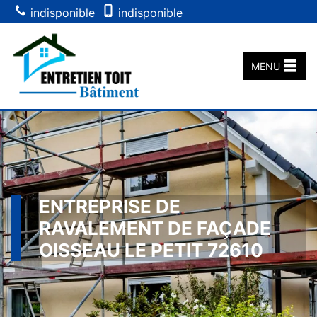
indisponible
indisponible
MENU
ENTREPRISE DE
RAVALEMENT DE FAÇADE
OISSEAU LE PETIT 72610