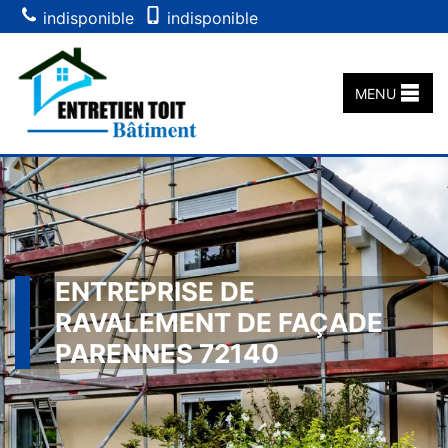
indisponible
indisponible
MENU
ENTREPRISE DE
RAVALEMENT DE FAÇADE
PARENNES 72140