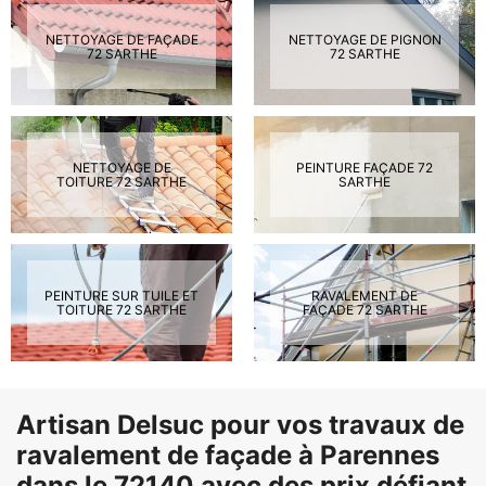
NETTOYAGE DE FAÇADE
NETTOYAGE DE PIGNON
72 SARTHE
72 SARTHE
NETTOYAGE DE
PEINTURE FAÇADE 72
TOITURE 72 SARTHE
SARTHE
PEINTURE SUR TUILE ET
RAVALEMENT DE
TOITURE 72 SARTHE
FAÇADE 72 SARTHE
Artisan Delsuc pour vos travaux de
ravalement de façade à Parennes
dans le 72140 avec des prix défiant