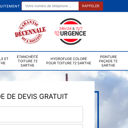
TUITEMENT
ETANCHÉITÉ
PEINTURE
LE ET
HYDROFUGE COLORÉ
TOITURE 72
FAÇADE 72
THE
POUR TOITURE 72 SARTHE
SARTHE
SARTHE
 DE DEVIS GRATUIT