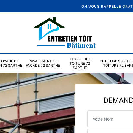
ON VOUS RAPPELLE GRA
HYDROFUGE
TOYAGE DE
RAVALEMENT DE
PEINTURE SUR TUI
TOITURE 72
N 72 SARTHE
FAÇADE 72 SARTHE
TOITURE 72 SAR
SARTHE
DEMANDE