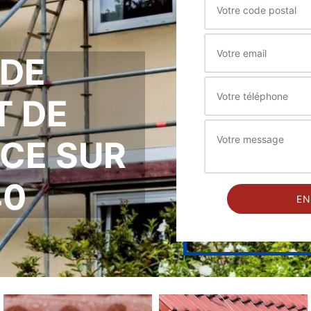
 DE
T DE
CE SUR
40