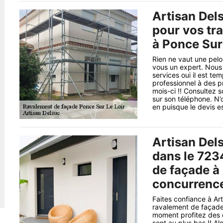
Artisan Dels
pour vos tr
à Ponce Sur
Rien ne vaut une pelou
vous un expert. Nous 
services oui il est te
professionnel à des p
mois-ci !! Consultez s
sur son téléphone. N
en puisque le devis es
Artisan Dels
dans le 723
de façade à 
concurrence
Faites confiance à Art
ravalement de façade 
moment profitez des d
sont au plus bas !! A