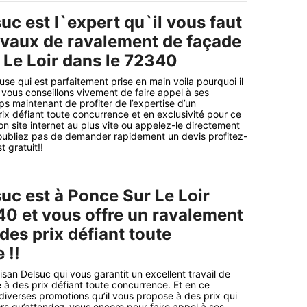
uc est l`expert qu`il vous faut
avaux de ravalement de façade
 Le Loir dans le 72340
se qui est parfaitement prise en main voila pourquoi il
vous conseillons vivement de faire appel à ses
mps maintenant de profiter de l’expertise d’un
rix défiant toute concurrence et en exclusivité pour ce
on site internet au plus vite ou appelez-le directement
’oubliez pas de demander rapidement un devis profitez-
t gratuit!!
uc est à Ponce Sur Le Loir
40 et vous offre un ravalement
des prix défiant toute
 !!
isan Delsuc qui vous garantit un excellent travail de
à des prix défiant toute concurrence. Et en ce
iverses promotions qu’il vous propose à des prix qui
lors qu’attendez-vous encore pour faire appel à ses