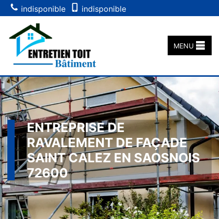
indisponible
indisponible
MENU
ENTREPRISE DE
RAVALEMENT DE FAÇADE
SAINT CALEZ EN SAOSNOIS
72600