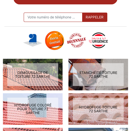
ON VOUS RAPPELLE GRATUITEMENT
DEMOUSSAGE DE
ETANCHÉITÉ TOITURE
TOITURE 72 SARTHE
72 SARTHE
HYDROFUGE COLORÉ
HYDROFUGE TOITURE
POUR TOITURE 72
72 SARTHE
SARTHE