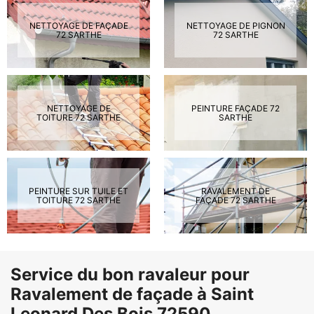
NETTOYAGE DE FAÇADE
NETTOYAGE DE PIGNON
72 SARTHE
72 SARTHE
NETTOYAGE DE
PEINTURE FAÇADE 72
TOITURE 72 SARTHE
SARTHE
PEINTURE SUR TUILE ET
RAVALEMENT DE
TOITURE 72 SARTHE
FAÇADE 72 SARTHE
Service du bon ravaleur pour
Ravalement de façade à Saint
Leonard Des Bois 72590