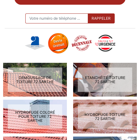
ON VOUS RAPPELLE GRATUITEMENT
DEMOUSSAGE DE
ETANCHÉITÉ TOITURE
TOITURE 72 SARTHE
72 SARTHE
HYDROFUGE COLORÉ
HYDROFUGE TOITURE
POUR TOITURE 72
72 SARTHE
SARTHE