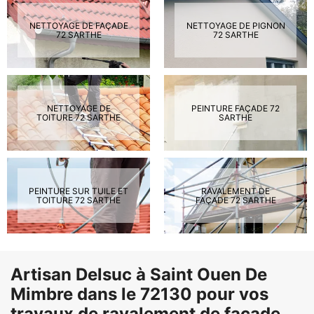
NETTOYAGE DE FAÇADE
NETTOYAGE DE PIGNON
72 SARTHE
72 SARTHE
NETTOYAGE DE
PEINTURE FAÇADE 72
TOITURE 72 SARTHE
SARTHE
PEINTURE SUR TUILE ET
RAVALEMENT DE
TOITURE 72 SARTHE
FAÇADE 72 SARTHE
Artisan Delsuc à Saint Ouen De
Mimbre dans le 72130 pour vos
travaux de ravalement de façade