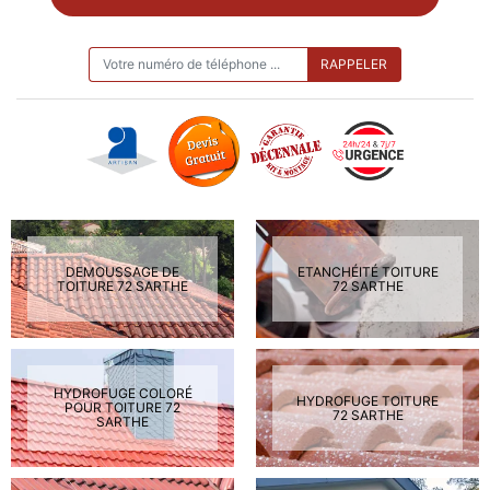
ON VOUS RAPPELLE GRATUITEMENT
DEMOUSSAGE DE
ETANCHÉITÉ TOITURE
TOITURE 72 SARTHE
72 SARTHE
HYDROFUGE COLORÉ
HYDROFUGE TOITURE
POUR TOITURE 72
72 SARTHE
SARTHE