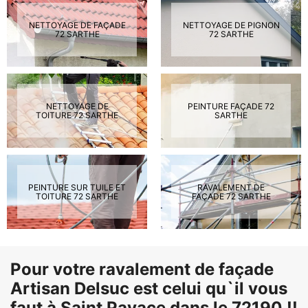
NETTOYAGE DE FAÇADE
NETTOYAGE DE PIGNON
72 SARTHE
72 SARTHE
NETTOYAGE DE
PEINTURE FAÇADE 72
TOITURE 72 SARTHE
SARTHE
PEINTURE SUR TUILE ET
RAVALEMENT DE
TOITURE 72 SARTHE
FAÇADE 72 SARTHE
Pour votre ravalement de façade
Artisan Delsuc est celui qu`il vous
faut à Saint Pavace dans le 72190 !!