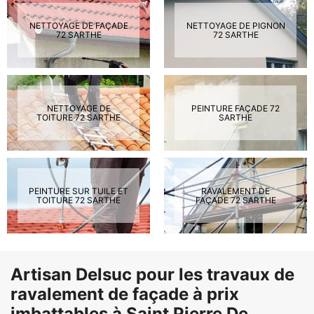
NETTOYAGE DE FAÇADE
NETTOYAGE DE PIGNON
72 SARTHE
72 SARTHE
NETTOYAGE DE
PEINTURE FAÇADE 72
TOITURE 72 SARTHE
SARTHE
PEINTURE SUR TUILE ET
RAVALEMENT DE
TOITURE 72 SARTHE
FAÇADE 72 SARTHE
Artisan Delsuc pour les travaux de
ravalement de façade à prix
imbattables à Saint Pierre De