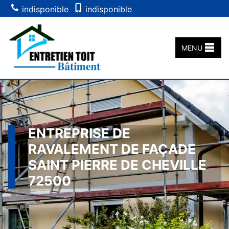
indisponible
indisponible
MENU
ENTREPRISE DE
RAVALEMENT DE FAÇADE
SAINT PIERRE DE CHEVILLE
72500