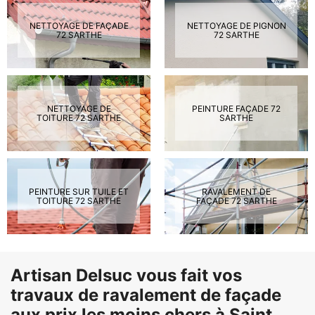
NETTOYAGE DE FAÇADE
NETTOYAGE DE PIGNON
72 SARTHE
72 SARTHE
NETTOYAGE DE
PEINTURE FAÇADE 72
TOITURE 72 SARTHE
SARTHE
PEINTURE SUR TUILE ET
RAVALEMENT DE
TOITURE 72 SARTHE
FAÇADE 72 SARTHE
Artisan Delsuc vous fait vos
travaux de ravalement de façade
aux prix les moins chers à Saint