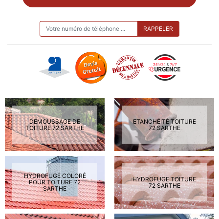
ON VOUS RAPPELLE GRATUITEMENT
DEMOUSSAGE DE
ETANCHÉITÉ TOITURE
TOITURE 72 SARTHE
72 SARTHE
HYDROFUGE COLORÉ
HYDROFUGE TOITURE
POUR TOITURE 72
72 SARTHE
SARTHE