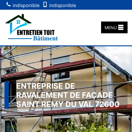
indisponible
indisponible
MENU
ENTREPRISE DE
RAVALEMENT DE FAÇADE
SAINT REMY DU VAL 72600