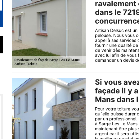
ravalement 
dans le 7219
concurrence
Artisan Delsuc est un
pelouse. Nous vous co
appel à ses services 
fournir une qualité de
de venir dès maintena
avec lui afin de vous 
demander un devis dès
Si vous ave
façade il y 
Mans dans 
Pour votre toiture vo
qu`elle puisse durer 
par un professionnel.
à Sarge Les Le Mans d
maintenant être plus 
argent car il sera uti
la meilleure prestatio