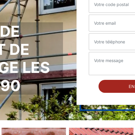
 DE
T DE
GE LES
190