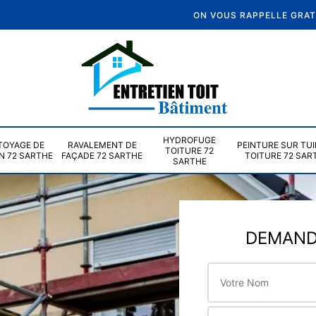
ON VOUS RAPPELLE GRA
HYDROFUGE
TOYAGE DE
RAVALEMENT DE
PEINTURE SUR TUI
TOITURE 72
N 72 SARTHE
FAÇADE 72 SARTHE
TOITURE 72 SAR
SARTHE
DEMANDE