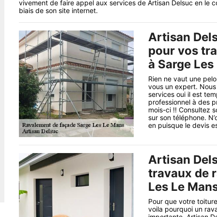
vivement de faire appel aux services de Artisan Delsuc en le co
biais de son site internet.
Artisan Dels
pour vos tr
à Sarge Les
Rien ne vaut une pelou
vous un expert. Nous 
services oui il est te
professionnel à des p
mois-ci !! Consultez s
sur son téléphone. N
en puisque le devis es
Artisan Del
travaux de 
Les Le Mans
Pour que votre toitur
voila pourquoi un rav
importante. Artisan D