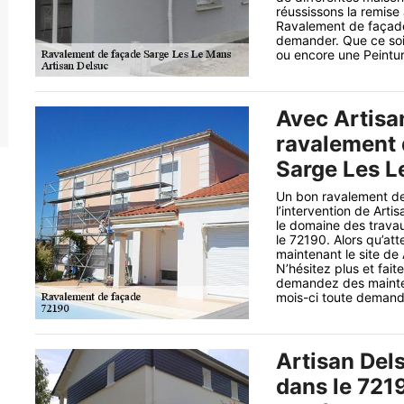
réussissons la remise
Ravalement de façade
demander. Que ce soit
ou encore une Peintur
Avec Artisa
ravalement 
Sarge Les L
Un bon ravalement de
l’intervention de Arti
le domaine des trava
le 72190. Alors qu’at
maintenant le site de 
N’hésitez plus et fait
demandez des maintena
mois-ci toute demande
Artisan Del
dans le 721