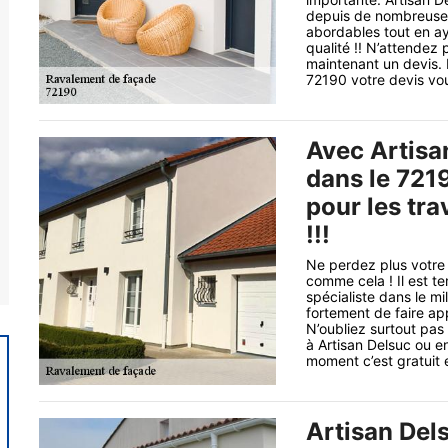
depuis de nombreuses
abordables tout en ay
qualité !! N’attendez
maintenant un devis. 
72190 votre devis vou
Avec Artisa
dans le 7219
pour les tr
!!!
Ne perdez plus votre
comme cela ! Il est t
spécialiste dans le m
fortement de faire ap
N’oubliez surtout pa
à Artisan Delsuc ou en
moment c’est gratuit e
Artisan Del