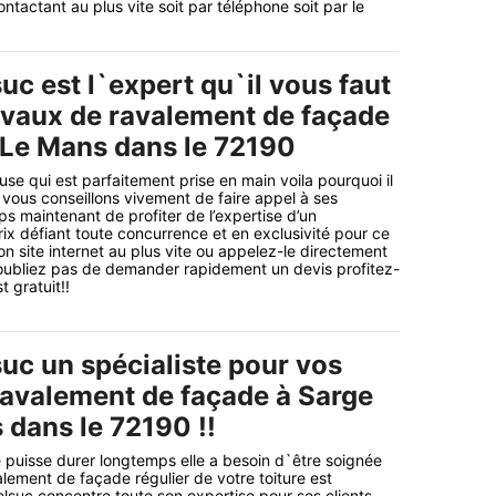
ntactant au plus vite soit par téléphone soit par le
uc est l`expert qu`il vous faut
avaux de ravalement de façade
 Le Mans dans le 72190
se qui est parfaitement prise en main voila pourquoi il
vous conseillons vivement de faire appel à ses
mps maintenant de profiter de l’expertise d’un
rix défiant toute concurrence et en exclusivité pour ce
on site internet au plus vite ou appelez-le directement
’oubliez pas de demander rapidement un devis profitez-
t gratuit!!
suc un spécialiste pour vos
ravalement de façade à Sarge
 dans le 72190 !!
e puisse durer longtemps elle a besoin d`être soignée
alement de façade régulier de votre toiture est
elsuc concentre toute son expertise pour ses clients