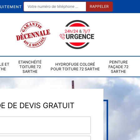
TUITEMENT
ETANCHÉITÉ
PEINTURE
LE ET
HYDROFUGE COLORÉ
TOITURE 72
FAÇADE 72
THE
POUR TOITURE 72 SARTHE
SARTHE
SARTHE
 DE DEVIS GRATUIT