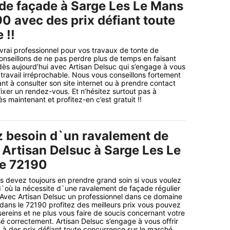
de façade à Sarge Les Le Mans
0 avec des prix défiant toute
 !!
 vrai professionnel pour vos travaux de tonte de
nseillons de ne pas perdre plus de temps en faisant
dès aujourd’hui avec Artisan Delsuc qui s’engage à vous
 travail irréprochable. Nous vous conseillons fortement
nt à consulter son site internet ou à prendre contact
fixer un rendez-vous. Et n’hésitez surtout pas à
 maintenant et profitez-en c’est gratuit !!
z besoin d`un ravalement de
a Artisan Delsuc à Sarge Les Le
le 72190
us devez toujours en prendre grand soin si vous voulez
d`où la nécessite d`une ravalement de façade régulier
 Avec Artisan Delsuc un professionnel dans ce domaine
ans le 72190 profitez des meilleurs prix vous pouvez
sereins et ne plus vous faire de soucis concernant votre
lisé correctement. Artisan Delsuc s’engage à vous offrir
n à des prix défiant toute concurrence sur le marché.