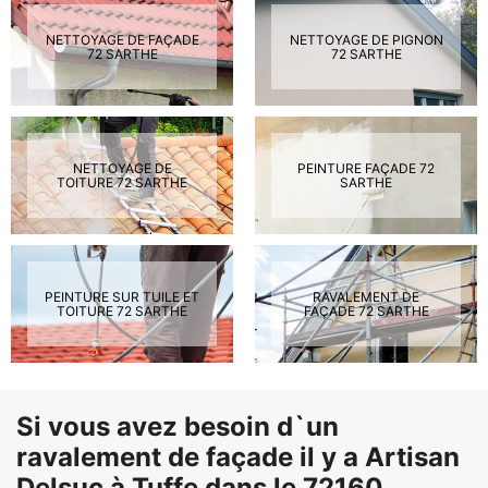
NETTOYAGE DE FAÇADE
NETTOYAGE DE PIGNON
72 SARTHE
72 SARTHE
NETTOYAGE DE
PEINTURE FAÇADE 72
TOITURE 72 SARTHE
SARTHE
PEINTURE SUR TUILE ET
RAVALEMENT DE
TOITURE 72 SARTHE
FAÇADE 72 SARTHE
Si vous avez besoin d`un
ravalement de façade il y a Artisan
Delsuc à Tuffe dans le 72160