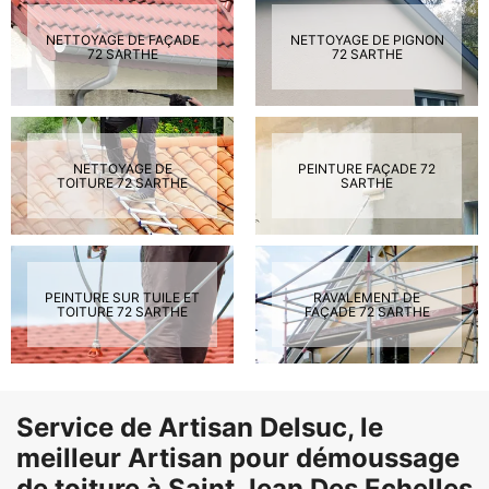
NETTOYAGE DE FAÇADE
NETTOYAGE DE PIGNON
72 SARTHE
72 SARTHE
NETTOYAGE DE
PEINTURE FAÇADE 72
TOITURE 72 SARTHE
SARTHE
PEINTURE SUR TUILE ET
RAVALEMENT DE
TOITURE 72 SARTHE
FAÇADE 72 SARTHE
Service de Artisan Delsuc, le
meilleur Artisan pour démoussage
de toiture à Saint Jean Des Echelles