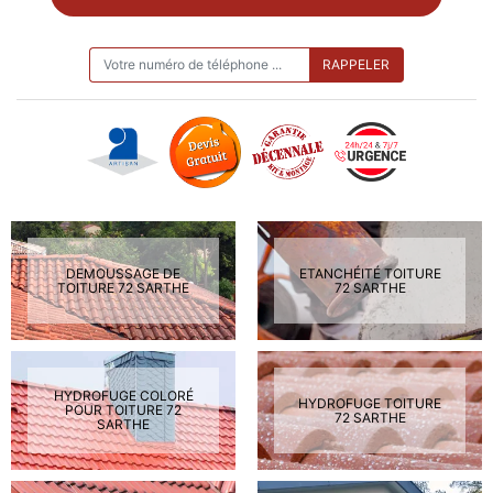
ON VOUS RAPPELLE GRATUITEMENT
DEMOUSSAGE DE
ETANCHÉITÉ TOITURE
TOITURE 72 SARTHE
72 SARTHE
HYDROFUGE COLORÉ
HYDROFUGE TOITURE
POUR TOITURE 72
72 SARTHE
SARTHE