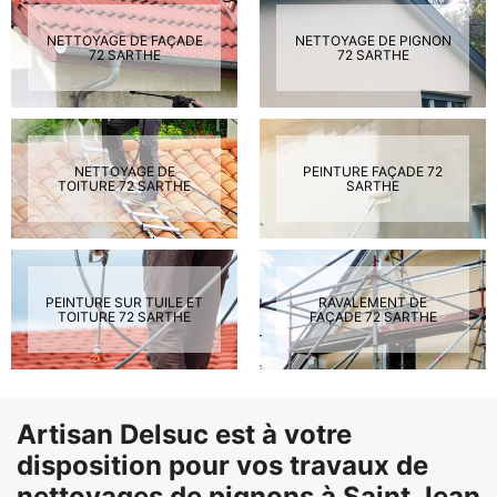
NETTOYAGE DE FAÇADE
NETTOYAGE DE PIGNON
72 SARTHE
72 SARTHE
NETTOYAGE DE
PEINTURE FAÇADE 72
TOITURE 72 SARTHE
SARTHE
PEINTURE SUR TUILE ET
RAVALEMENT DE
TOITURE 72 SARTHE
FAÇADE 72 SARTHE
Artisan Delsuc est à votre
disposition pour vos travaux de
nettoyages de pignons à Saint Jean