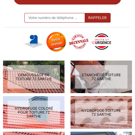
ON VOUS RAPPELLE GRATUITEMENT
DEMOUSSAGE DE
ETANCHÉITÉ TOITURE
TOITURE 72 SARTHE
72 SARTHE
HYDROFUGE COLORÉ
HYDROFUGE TOITURE
POUR TOITURE 72
72 SARTHE
SARTHE