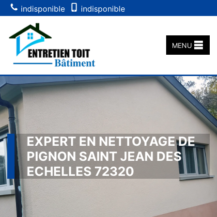
indisponible
indisponible
MENU
EXPERT EN NETTOYAGE DE
PIGNON SAINT JEAN DES
ECHELLES 72320