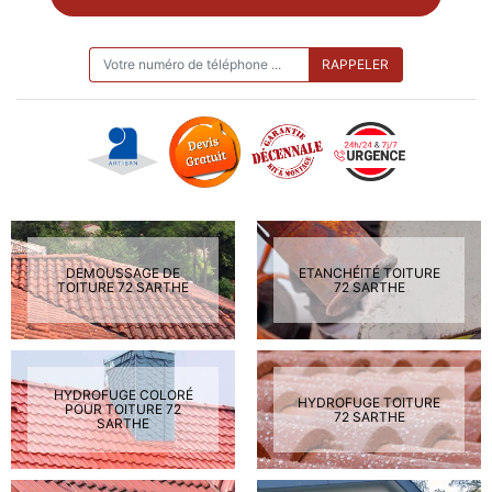
ON VOUS RAPPELLE GRATUITEMENT
DEMOUSSAGE DE
ETANCHÉITÉ TOITURE
TOITURE 72 SARTHE
72 SARTHE
HYDROFUGE COLORÉ
HYDROFUGE TOITURE
POUR TOITURE 72
72 SARTHE
SARTHE