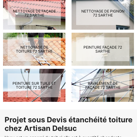
NETTOYAGE DE FAÇADE
NETTOYAGE DE PIGNON
72 SARTHE
72 SARTHE
NETTOYAGE DE
PEINTURE FAÇADE 72
TOITURE 72 SARTHE
SARTHE
PEINTURE SUR TUILE ET
RAVALEMENT DE
TOITURE 72 SARTHE
FAÇADE 72 SARTHE
Projet sous Devis étanchéité toiture
chez Artisan Delsuc