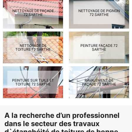
NETTOYAGE DE FAÇADE
NETTOYAGE DE PIGNON
72 SARTHE
72 SARTHE
NETTOYAGE DE
PEINTURE FAÇADE 72
TOITURE 72 SARTHE
SARTHE
PEINTURE SUR TUILE ET
RAVALEMENT DE
TOITURE 72 SARTHE
FAÇADE 72 SARTHE
A la recherche d’un professionnel
dans le secteur des travaux
d`étanchéité de toiture de bonne