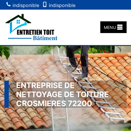
indisponible
indisponible
MENU
ENTREPRISE DE
NETTOYAGE DE TOITURE
CROSMIERES 72200