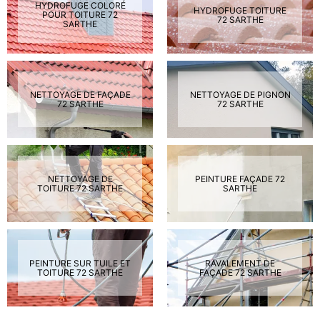
HYDROFUGE COLORÉ
HYDROFUGE TOITURE
POUR TOITURE 72
72 SARTHE
SARTHE
NETTOYAGE DE FAÇADE
NETTOYAGE DE PIGNON
72 SARTHE
72 SARTHE
NETTOYAGE DE
PEINTURE FAÇADE 72
TOITURE 72 SARTHE
SARTHE
PEINTURE SUR TUILE ET
RAVALEMENT DE
TOITURE 72 SARTHE
FAÇADE 72 SARTHE