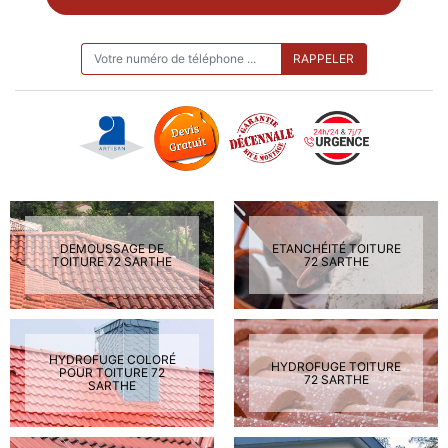
ON VOUS RAPPELLE GRATUITEMENT
DEMOUSSAGE DE
ETANCHÉITÉ TOITURE
TOITURE 72 SARTHE
72 SARTHE
HYDROFUGE COLORÉ
HYDROFUGE TOITURE
POUR TOITURE 72
72 SARTHE
SARTHE