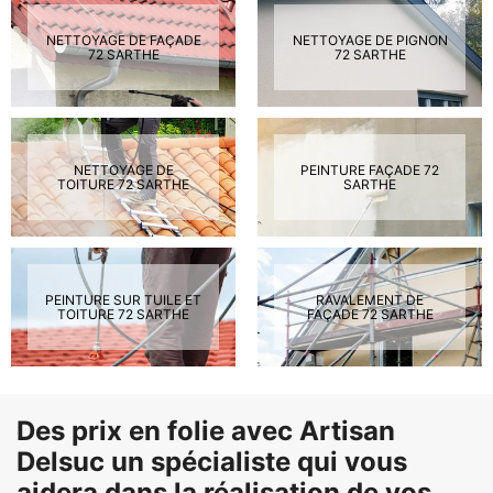
NETTOYAGE DE FAÇADE
NETTOYAGE DE PIGNON
72 SARTHE
72 SARTHE
NETTOYAGE DE
PEINTURE FAÇADE 72
TOITURE 72 SARTHE
SARTHE
PEINTURE SUR TUILE ET
RAVALEMENT DE
TOITURE 72 SARTHE
FAÇADE 72 SARTHE
Des prix en folie avec Artisan
Delsuc un spécialiste qui vous
aidera dans la réalisation de vos