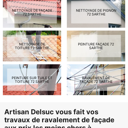
NETTOYAGE DE FAÇADE
NETTOYAGE DE PIGNON
72 SARTHE
72 SARTHE
NETTOYAGE DE
PEINTURE FAÇADE 72
TOITURE 72 SARTHE
SARTHE
PEINTURE SUR TUILE ET
RAVALEMENT DE
TOITURE 72 SARTHE
FAÇADE 72 SARTHE
Artisan Delsuc vous fait vos
travaux de ravalement de façade
aux prix les moins chers à