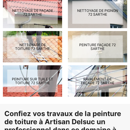
NETTOYAGE DE FAÇADE
NETTOYAGE DE PIGNON
72 SARTHE
72 SARTHE
NETTOYAGE DE
PEINTURE FAÇADE 72
TOITURE 72 SARTHE
SARTHE
PEINTURE SUR TUILE ET
RAVALEMENT DE
TOITURE 72 SARTHE
FAÇADE 72 SARTHE
Confiez vos travaux de la peinture
de toiture à Artisan Delsuc un
professionnel dans ce domaine à