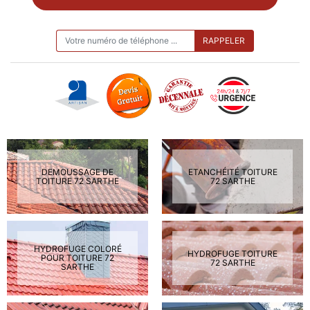
ON VOUS RAPPELLE GRATUITEMENT
DEMOUSSAGE DE
ETANCHÉITÉ TOITURE
TOITURE 72 SARTHE
72 SARTHE
HYDROFUGE COLORÉ
HYDROFUGE TOITURE
POUR TOITURE 72
72 SARTHE
SARTHE