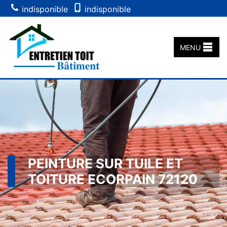
indisponible
indisponible
MENU
PEINTURE SUR TUILE ET
TOITURE ECORPAIN 72120