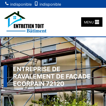
indisponible
indisponible
MENU
ENTREPRISE DE
RAVALEMENT DE FAÇADE
ECORPAIN 72120