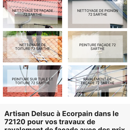
NETTOYAGE DE FAÇADE
NETTOYAGE DE PIGNON
72 SARTHE
72 SARTHE
NETTOYAGE DE
PEINTURE FAÇADE 72
TOITURE 72 SARTHE
SARTHE
PEINTURE SUR TUILE ET
RAVALEMENT DE
TOITURE 72 SARTHE
FAÇADE 72 SARTHE
Artisan Delsuc à Ecorpain dans le
72120 pour vos travaux de
ravalement de façade avec des prix