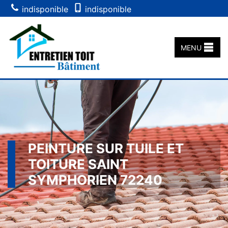
indisponible
indisponible
MENU
PEINTURE SUR TUILE ET
TOITURE SAINT
SYMPHORIEN 72240