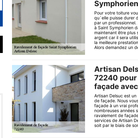
Symphorien
Pour votre toiture vo
qu`elle puisse durer 
par un professionnel.
à Saint Symphorien da
maintenant être plus 
argent car il sera uti
la meilleure prestatio
Alors demandez un dev
Artisan Del
72240 pour 
façade avec
Artisan Delsuc est un
de façade. Nous vous
façade à un vrai prof
nombreuses années s’
ravalement de façade
services de Artisan De
soit par le biais de son