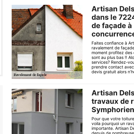
Artisan Del
dans le 722
de façade à 
concurrence
Faites confiance à Art
ravalement de façade 
moment profitez des d
sont au plus bas !! A
services? Rendez-vous
prendre contact avec 
devis gratuit alors n
Artisan Del
travaux de 
Symphorien 
Pour que votre toitur
voila pourquoi un rav
importante. Artisan D
depuis de nombreuses