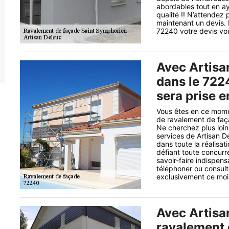
abordables tout en ay
qualité !! N’attendez
maintenant un devis. 
72240 votre devis vou
Avec Artisa
dans le 722
sera prise 
Vous êtes en ce mome
de ravalement de faç
Ne cherchez plus loi
services de Artisan De
dans toute la réalisa
défiant toute concurr
savoir-faire indispens
téléphoner ou consult
exclusivement ce mois-
Avec Artisa
ravalement 