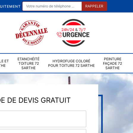
TUITEMENT
ETANCHÉITÉ
PEINTURE
LE ET
HYDROFUGE COLORÉ
TOITURE 72
FAÇADE 72
THE
POUR TOITURE 72 SARTHE
SARTHE
SARTHE
 DE DEVIS GRATUIT