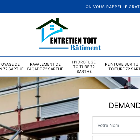
ON VOUS RAPPELLE GRA
HYDROFUGE
TOYAGE DE
RAVALEMENT DE
PEINTURE SUR TUI
TOITURE 72
N 72 SARTHE
FAÇADE 72 SARTHE
TOITURE 72 SAR
SARTHE
DEMANDE