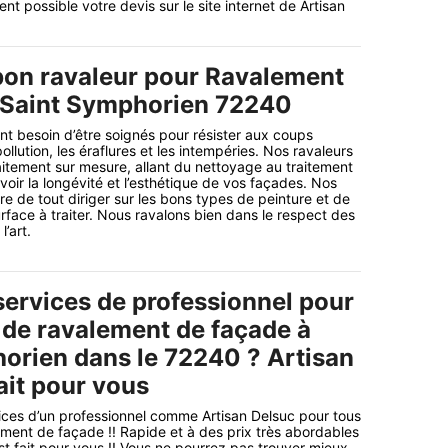
t possible votre devis sur le site internet de Artisan
bon ravaleur pour Ravalement
 Saint Symphorien 72240
t besoin d’être soignés pour résister aux coups
llution, les éraflures et les intempéries. Nos ravaleurs
itement sur mesure, allant du nettoyage au traitement
voir la longévité et l’esthétique de vos façades. Nos
re de tout diriger sur les bons types de peinture et de
rface à traiter. Nous ravalons bien dans le respect des
’art.
services de professionnel pour
 de ravalement de façade à
orien dans le 72240 ? Artisan
ait pour vous
ices d’un professionnel comme Artisan Delsuc pour tous
ment de façade !! Rapide et à des prix très abordables
st fait pour vous !! Vous ne pourrez pas trouver mieux