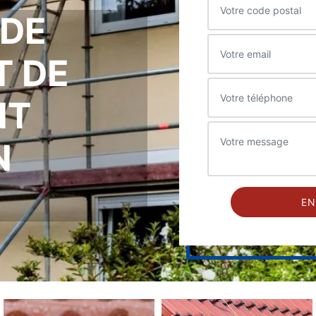
 DE
T DE
NT
N