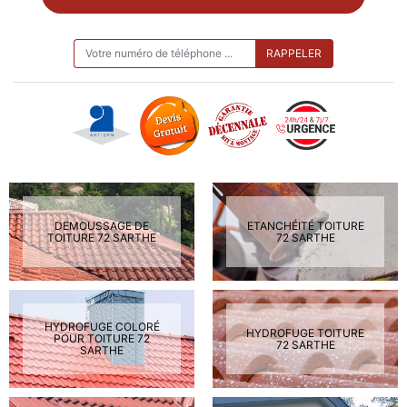
ON VOUS RAPPELLE GRATUITEMENT
DEMOUSSAGE DE
ETANCHÉITÉ TOITURE
TOITURE 72 SARTHE
72 SARTHE
HYDROFUGE COLORÉ
HYDROFUGE TOITURE
POUR TOITURE 72
72 SARTHE
SARTHE