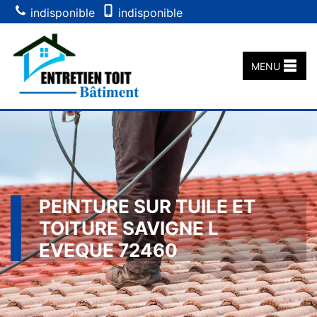
indisponible
indisponible
MENU
PEINTURE SUR TUILE ET
TOITURE SAVIGNE L
EVEQUE 72460