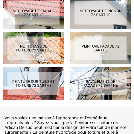
NETTOYAGE DE FAÇADE
NETTOYAGE DE PIGNON
72 SARTHE
72 SARTHE
NETTOYAGE DE
PEINTURE FAÇADE 72
TOITURE 72 SARTHE
SARTHE
PEINTURE SUR TUILE ET
RAVALEMENT DE
TOITURE 72 SARTHE
FAÇADE 72 SARTHE
Vous voulez une maison à l’apparence et l'esthétique
irréprochables ? Savez-vous que la Peinture sur toiture de
Artisan Delsuc peut modifier le design de votre toit de manière
surprenante ? La peinture hydrofuge pour toiture et tuile à