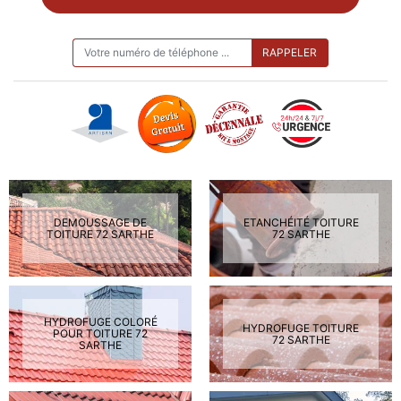
ON VOUS RAPPELLE GRATUITEMENT
DEMOUSSAGE DE
ETANCHÉITÉ TOITURE
TOITURE 72 SARTHE
72 SARTHE
HYDROFUGE COLORÉ
HYDROFUGE TOITURE
POUR TOITURE 72
72 SARTHE
SARTHE