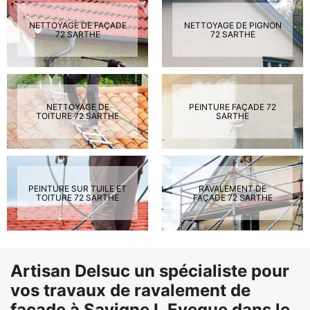
NETTOYAGE DE FAÇADE
NETTOYAGE DE PIGNON
72 SARTHE
72 SARTHE
NETTOYAGE DE
PEINTURE FAÇADE 72
TOITURE 72 SARTHE
SARTHE
PEINTURE SUR TUILE ET
RAVALEMENT DE
TOITURE 72 SARTHE
FAÇADE 72 SARTHE
Artisan Delsuc un spécialiste pour
vos travaux de ravalement de
façade à Savigne L Eveque dans le